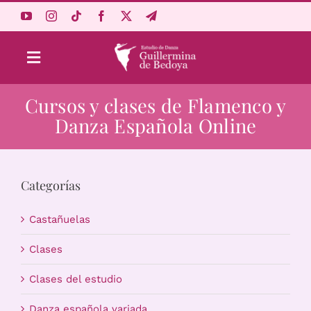
Saltar
al
contenido
Toggle
Navigation
Cursos y clases de Flamenco y
Aprende Online
Danza Española Online
Estudio
Categorías
Origen
Castañuelas
Acceso Alumnos
Clases
Clases del estudio
Carrito
Danza española variada