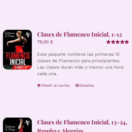
Clases de Flamenco Inicial, 1-12
79,00
€
Valorado
con
5.00
de 5
Este paquete contiene las primeras 12
clases de Flamenco para principiantes.
Las clases duran más o menos una hora
cada una.
Añadir al carrito
Detalles
Clases de Flamenco Inicial, 13-24,
Rumba y Alegrías