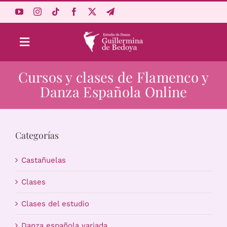
Saltar
al
contenido
Toggle
Navigation
Cursos y clases de Flamenco y
Aprende Online
Danza Española Online
Estudio
Categorías
Origen
Castañuelas
Acceso Alumnos
Clases
Clases del estudio
Carrito
Danza española variada