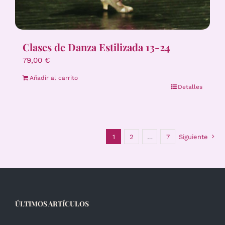
Clases de Danza Estilizada 13-24
79,00
€
Añadir al carrito
Detalles
1
2
…
7
Siguiente
ÚLTIMOS ARTÍCULOS