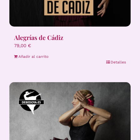
Alegrías de Cádiz
79,00
€
Añadir al carrito
Detalles