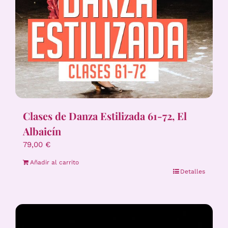
Clases de Danza Estilizada 61-72, El
Albaicín
79,00
€
Añadir al carrito
Detalles