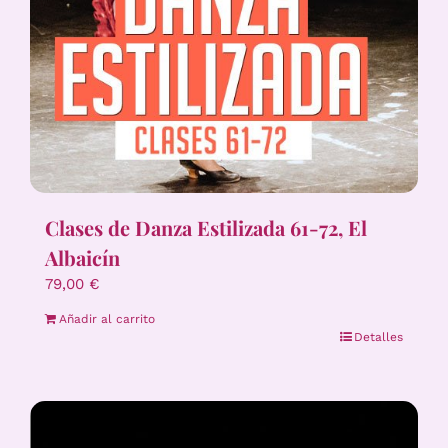
Clases de Danza Estilizada 61-72, El
Albaicín
79,00
€
Añadir al carrito
Detalles