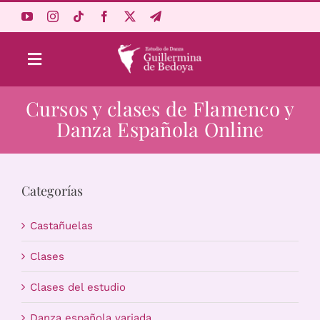
Saltar
al
contenido
Toggle
Navigation
Cursos y clases de Flamenco y
Aprende Online
Danza Española Online
Estudio
Categorías
Origen
Castañuelas
Acceso Alumnos
Clases
Clases del estudio
Carrito
Danza española variada