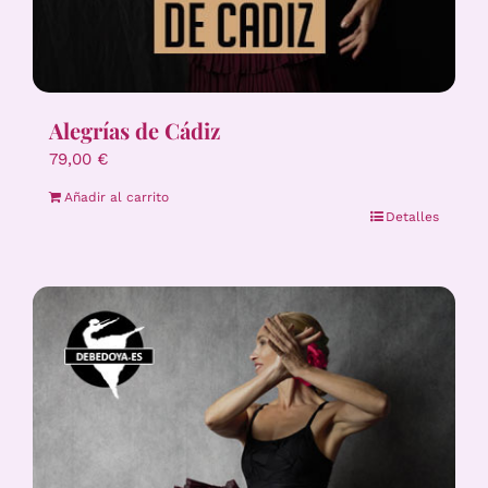
Alegrías de Cádiz
79,00
€
Añadir al carrito
Detalles