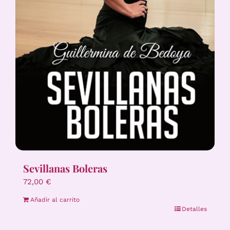
Sevillanas Boleras
72,00
€
Añadir al carrito
Detalles