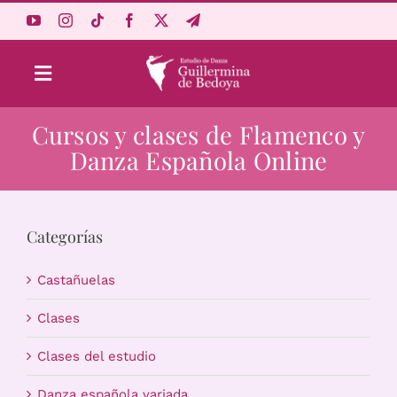
Saltar
al
contenido
Toggle
Navigation
Cursos y clases de Flamenco y
Aprende Online
Danza Española Online
Estudio
Categorías
Origen
Castañuelas
Acceso Alumnos
Clases
Clases del estudio
Carrito
Danza española variada