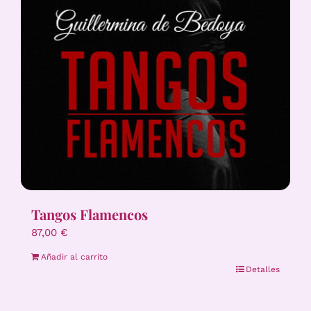
Tangos Flamencos
87,00
€
Añadir al carrito
Detalles