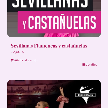
Sevillanas Flamencas y castañuelas
72,00
€
Añadir al carrito
Detalles