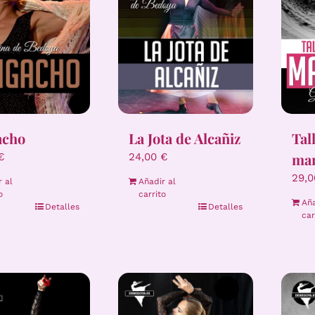
Tal
acho
La Jota de Alcañiz
ma
€
24,00
€
29,
r al
Añadir al
o
carrito
Aña
Detalles
Detalles
car