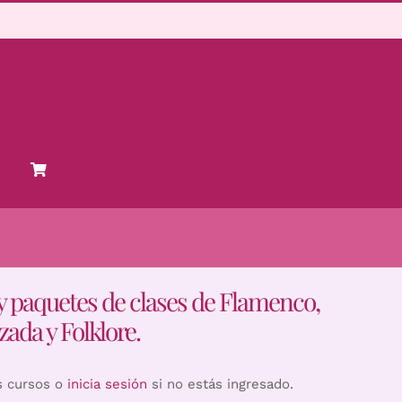
y paquetes de clases de Flamenco,
zada y Folklore.
s cursos o
inicia sesión
si no estás ingresado.