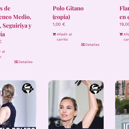
Polo Gitano
s de
Fla
(copia)
enco Medio,
en 
, Seguiriya y
1,00
€
19,
ía
Añadir al
Aña
carrito
car
€
Detalles
r al
o
Detalles