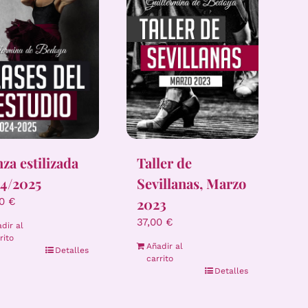
za estilizada
Taller de
4/2025
Sevillanas, Marzo
2023
00
€
37,00
€
dir al
rito
Añadir al
Detalles
carrito
Detalles