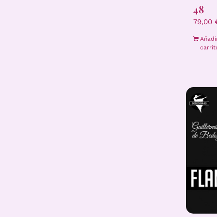
48
79,00
Añadi
carrit