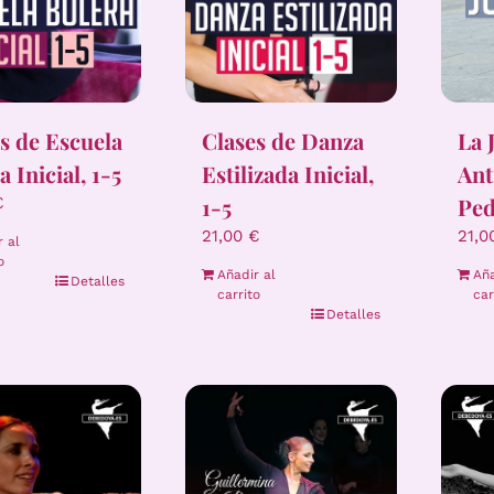
s de Escuela
Clases de Danza
La 
a Inicial, 1-5
Estilizada Inicial,
Ant
1-5
Ped
€
21,00
€
21,
r al
o
Añadir al
Aña
Detalles
carrito
car
Detalles