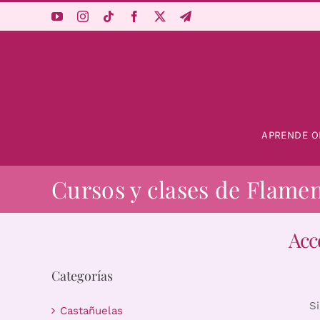
Saltar
al
contenido
APRENDE O
Cursos y clases de Flame
Acc
Categorías
S
Castañuelas