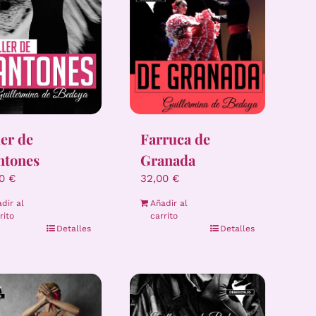
ler de
Farruca de
ntones
Granada
00
€
32,00
€
dir al
Añadir al
rito
carrito
Detalles
Detalles