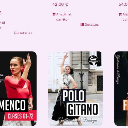
42,00
€
54,
€
Añadir al
Aña
carrito
car
r al
Detalles
o
Detalles