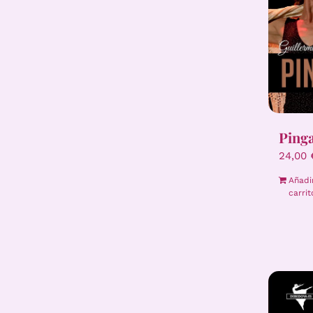
Ping
24,00
Añadi
carrit