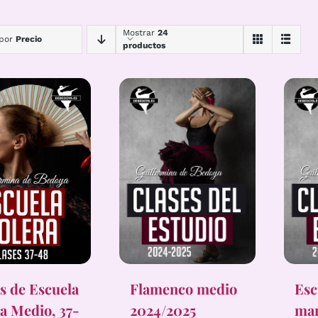
Mostrar
24
 por
Precio
productos
s de Escuela
Flamenco medio
Esc
a Medio, 37-
2024/2025
mar