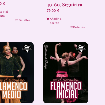
49-60, Seguiriya
00
€
79,00
€
dir al
rito
Añadir al
Detalles
carrito
Detalles