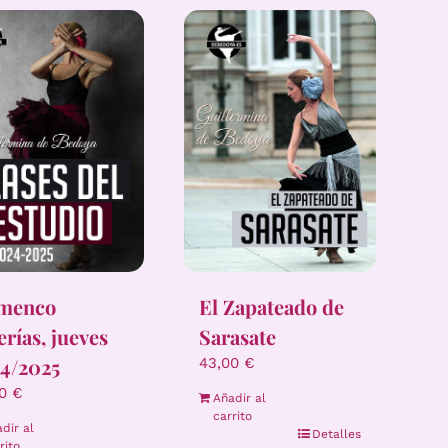
amenco
El Zapateado de
erías, jueves
Sarasate
4/2025
43,00
€
00
€
Añadir al
carrito
dir al
Detalles
rito