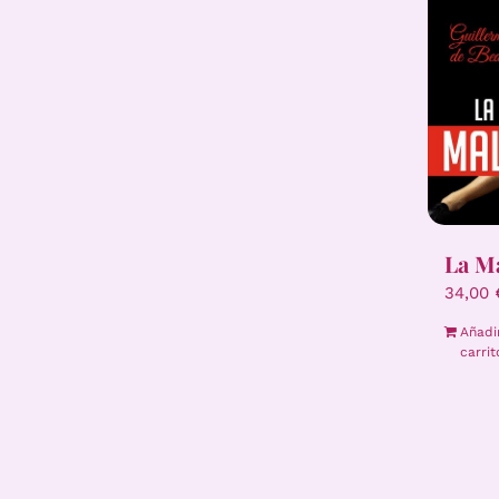
La M
34,00
Añadi
carrit