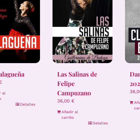
alagueña
Las Salinas de
Dan
Felipe
202
€
Campuzano
36,
r al
o
36,00
€
Aña
Detalles
car
Añadir al
carrito
Detalles