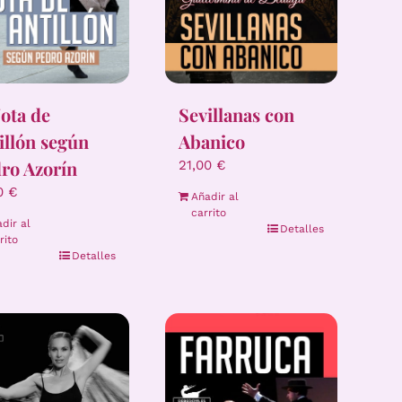
Jota de
Sevillanas con
illón según
Abanico
ro Azorín
21,00
€
00
€
Añadir al
carrito
dir al
Detalles
rito
Detalles