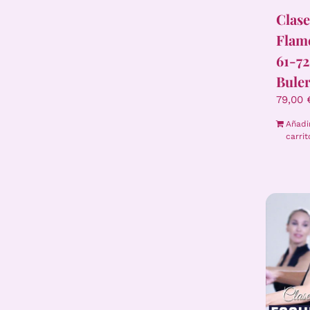
Clase
Flam
61-72
Buler
79,00
Añadi
carrit