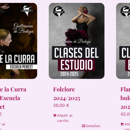
e la Curra
Folclore
Fl
 Escuela
2024/2025
bul
et
202
39,00
€
€
42,
Añadir al
carrito
r al
Aña
Detalles
o
car