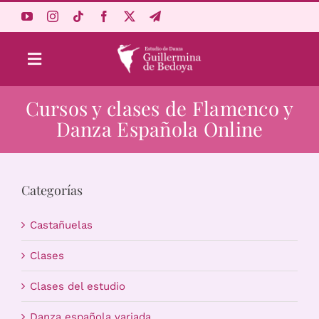
Saltar
al
contenido
Toggle
Navigation
Cursos y clases de Flamenco y
Aprende Online
Danza Española Online
Estudio
Categorías
Origen
Castañuelas
Acceso Alumnos
Clases
Clases del estudio
Carrito
Danza española variada