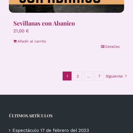
Sevillanas con Abanico
21,00
€
Añadir al carrito
Detalles
1
2
…
7
Siguiente
ÚLTIMOS ARTÍCULOS
Espectáculo 17 de febrero del 2023