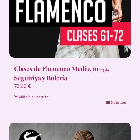
Clases de Flamenco Medio, 61-72,
Seguiriya y Bulería
79,00
€
Añadir al carrito
Detalles