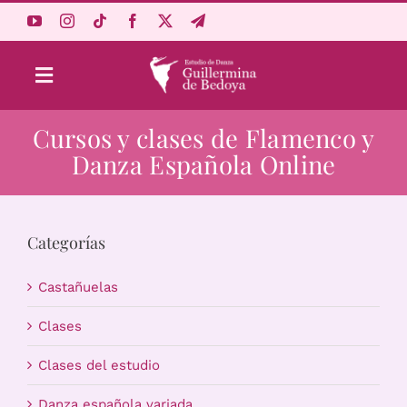
Saltar
al
contenido
Toggle
Navigation
Cursos y clases de Flamenco y
Aprende Online
Danza Española Online
Estudio
Categorías
Origen
Castañuelas
Acceso Alumnos
Clases
Clases del estudio
Carrito
Danza española variada