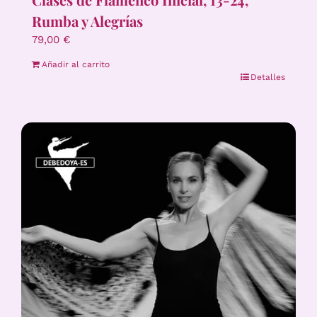
Rumba y Alegrías
79,00
€
Añadir al carrito
Detalles