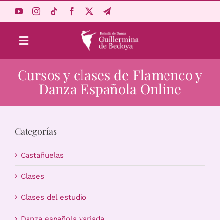
Saltar
al
contenido
Toggle
Navigation
Cursos y clases de Flamenco y
Aprende Online
Danza Española Online
Estudio
Categorías
Origen
Castañuelas
Acceso Alumnos
Clases
Clases del estudio
Carrito
Danza española variada