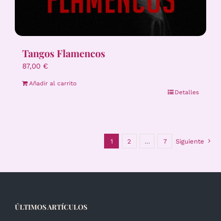
Tangos Flamencos
87,00
€
Añadir al carrito
Detalles
1
2
…
7
Siguiente
ÚLTIMOS ARTÍCULOS