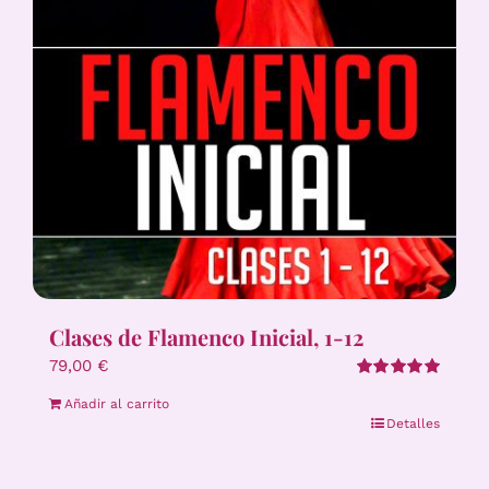
Clases de Flamenco Inicial, 1-12
79,00
€
Valorado
Añadir al carrito
con
5.00
de 5
Detalles