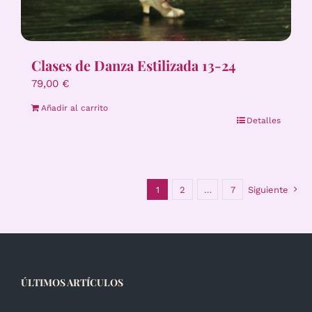
Clases de Danza Estilizada 13-24
79,00
€
Añadir al carrito
Detalles
1
2
…
7
Siguiente
ÚLTIMOS ARTÍCULOS