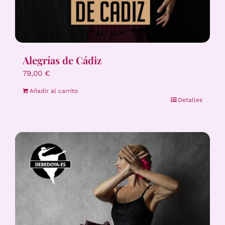
Alegrías de Cádiz
79,00
€
Añadir al carrito
Detalles