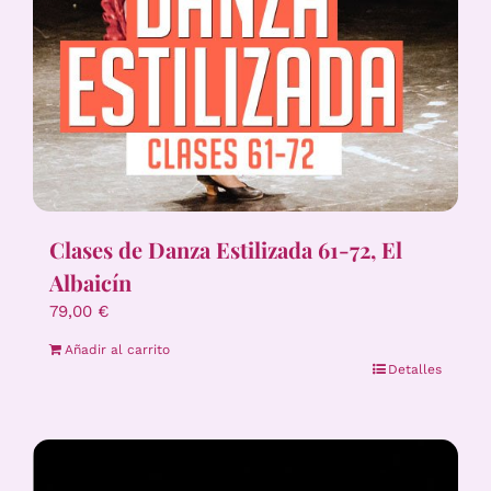
Clases de Danza Estilizada 61-72, El
Albaicín
79,00
€
Añadir al carrito
Detalles