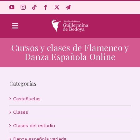
Saltar
al
contenido
Toggle
Navigation
Cursos y clases de Flamenco y
Aprende Online
Danza Española Online
Estudio
Categorías
Origen
Castañuelas
Acceso Alumnos
Clases
Clases del estudio
Carrito
Danza española variada