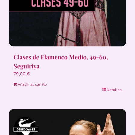
Clases de Flamenco Medio, 49-60,
Seguiriya
79,00
€
Añadir al carrito
Detalles