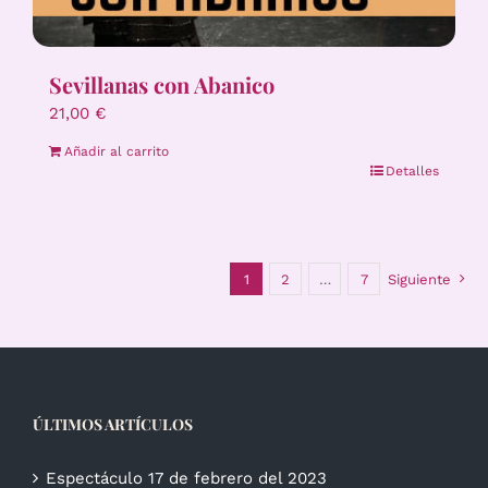
Sevillanas con Abanico
21,00
€
Añadir al carrito
Detalles
1
2
…
7
Siguiente
ÚLTIMOS ARTÍCULOS
Espectáculo 17 de febrero del 2023