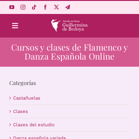
Saltar
al
contenido
Toggle
Navigation
Cursos y clases de Flamenco y
Aprende Online
Danza Española Online
Estudio
Categorías
Origen
Castañuelas
Acceso Alumnos
Clases
Clases del estudio
Carrito
Danza española variada