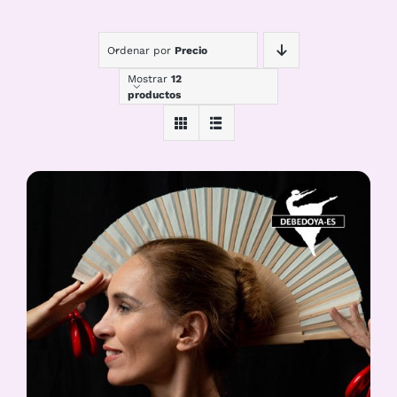
Ordenar por
Precio
Mostrar
12
productos