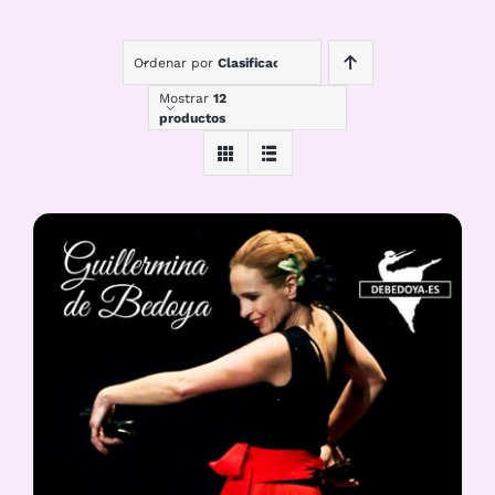
Ordenar por
Clasificación
Mostrar
12
productos