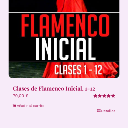
Clases de Flamenco Inicial, 1-12
79,00
€
Valorado
Añadir al carrito
con
5.00
de 5
Detalles