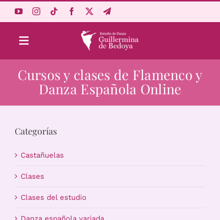
Saltar
al
contenido
Toggle
Navigation
Cursos y clases de Flamenco y
Aprende Online
Danza Española Online
Estudio
Categorías
Origen
Castañuelas
Acceso Alumnos
Clases
Clases del estudio
Carrito
Danza española variada