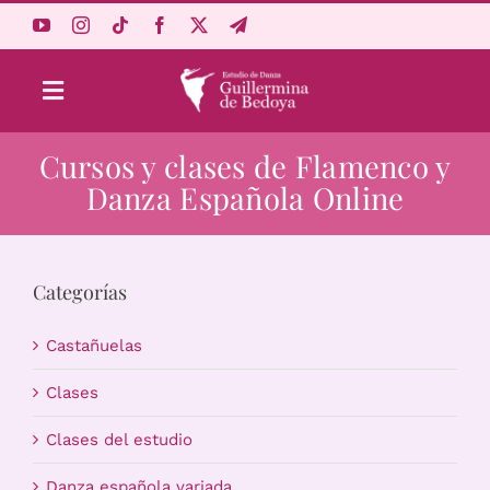
Saltar
al
contenido
Toggle
Navigation
Cursos y clases de Flamenco y
Aprende Online
Danza Española Online
Estudio
Categorías
Origen
Castañuelas
Acceso Alumnos
Clases
Clases del estudio
Carrito
Danza española variada