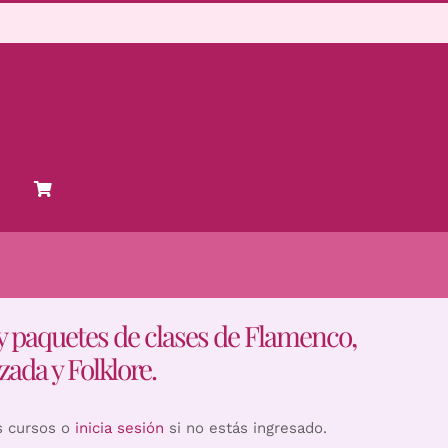
y paquetes de clases de Flamenco,
zada y Folklore.
s cursos o
inicia sesión
si no estás ingresado.