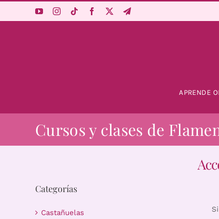
Saltar
al
contenido
APRENDE O
Cursos y clases de Flame
Acc
Categorías
S
Castañuelas