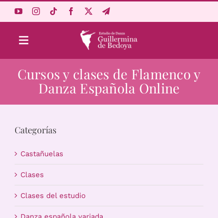
Saltar
al
contenido
Toggle
Navigation
Cursos y clases de Flamenco y
Aprende Online
Danza Española Online
Estudio
Categorías
Origen
Castañuelas
Acceso Alumnos
Clases
Clases del estudio
Carrito
Danza española variada