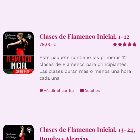
Clases de Flamenco Inicial, 1-12
79,00
€
Valorado
con
5.00
de 5
Este paquete contiene las primeras 12
clases de Flamenco para principiantes.
Las clases duran más o menos una hora
cada una.
Añadir al carrito
Detalles
Clases de Flamenco Inicial, 13-24,
Rumba y Alegrías