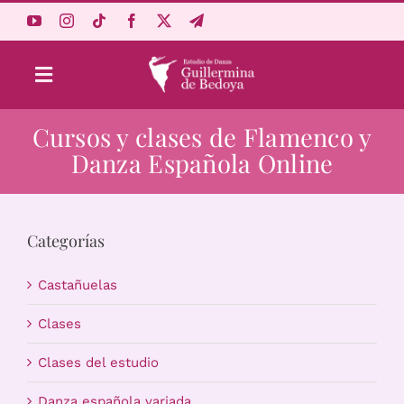
Saltar
al
contenido
Toggle
Navigation
Cursos y clases de Flamenco y
Aprende Online
Danza Española Online
Estudio
Categorías
Origen
Castañuelas
Acceso Alumnos
Clases
Clases del estudio
Carrito
Danza española variada