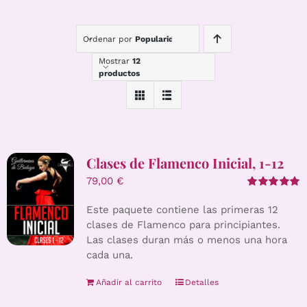
Ordenar por
Popularidad
Mostrar
12
productos
Clases de Flamenco Inicial, 1-12
79,00
€
Valorado
con
5.00
de 5
Este paquete contiene las primeras 12
clases de Flamenco para principiantes.
Las clases duran más o menos una hora
cada una.
Añadir al carrito
Detalles