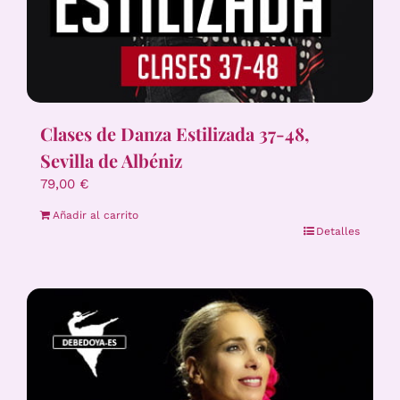
Clases de Danza Estilizada 37-48,
Sevilla de Albéniz
79,00
€
Añadir al carrito
Detalles