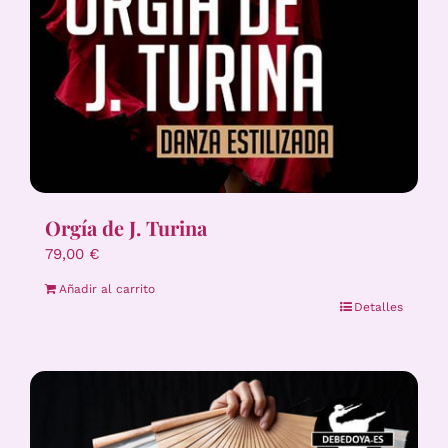
Orgía de J. Turina
79,00
€
Añadir al carrito
Detalles