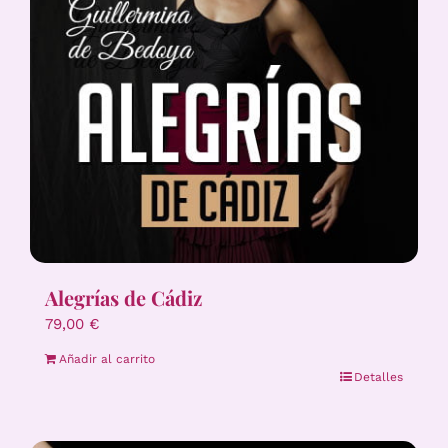
Alegrías de Cádiz
79,00
€
Añadir al carrito
Detalles