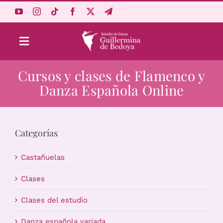
Saltar
al
contenido
Toggle
Navigation
Cursos y clases de Flamenco y
Aprende Online
Danza Española Online
Estudio
Categorías
Origen
Castañuelas
Acceso Alumnos
Clases
Clases del estudio
Carrito
Danza española variada