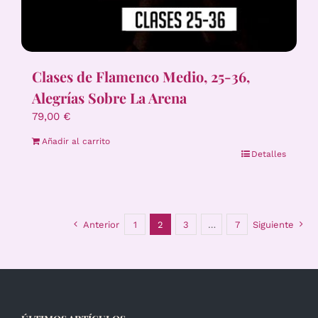
Clases de Flamenco Medio, 25-36,
Alegrías Sobre La Arena
79,00
€
Añadir al carrito
Detalles
Anterior
1
2
3
…
7
Siguiente