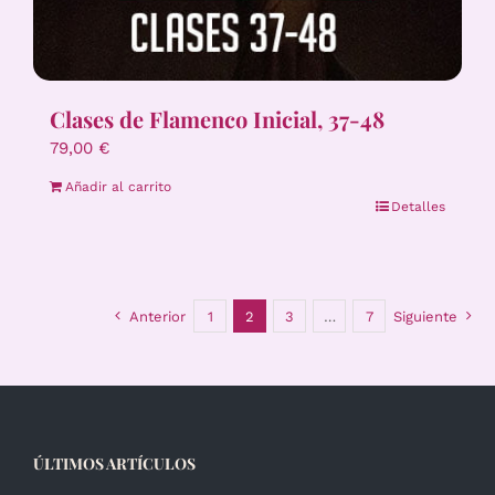
Clases de Flamenco Inicial, 37-48
79,00
€
Añadir al carrito
Detalles
Anterior
1
2
3
…
7
Siguiente
ÚLTIMOS ARTÍCULOS