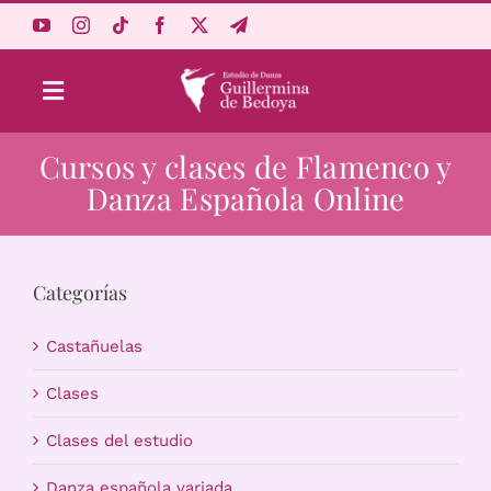
Saltar
al
contenido
Toggle
Navigation
Cursos y clases de Flamenco y
Aprende Online
Danza Española Online
Estudio
Categorías
Origen
Castañuelas
Acceso Alumnos
Clases
Clases del estudio
Carrito
Danza española variada