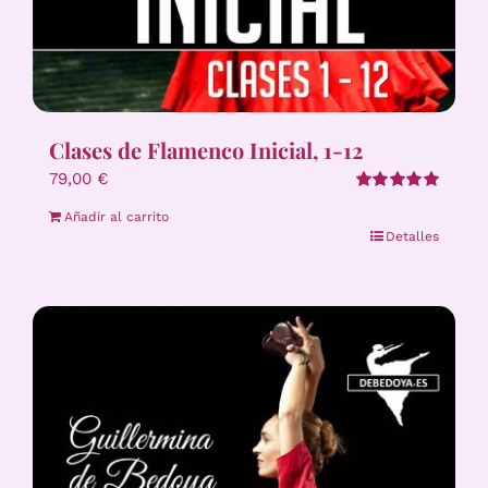
Clases de Flamenco Inicial, 1-12
79,00
€
Valorado
Añadir al carrito
con
5.00
de 5
Detalles