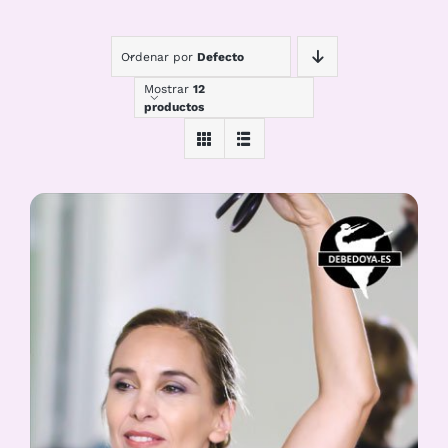
Ordenar por
Defecto
Mostrar
12
productos