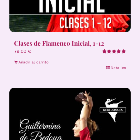
Clases de Flamenco Inicial, 1-12
79,00
€
Valorado
Añadir al carrito
con
5.00
de 5
Detalles