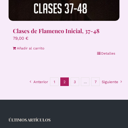
Clases de Flamenco Inicial, 37-48
79,00
€
Añadir al carrito
Detalles
Anterior
1
2
3
…
7
Siguiente
ÚLTIMOS ARTÍCULOS