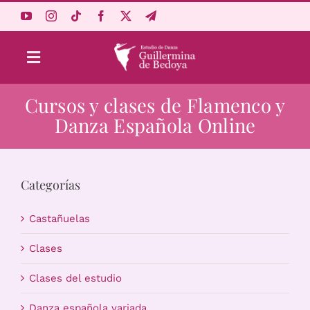
Saltar
al
contenido
Toggle
Navigation
Cursos y clases de Flamenco y
Aprende Online
Danza Española Online
Estudio
Categorías
Origen
Castañuelas
Acceso Alumnos
Clases
Clases del estudio
Carrito
Danza española variada