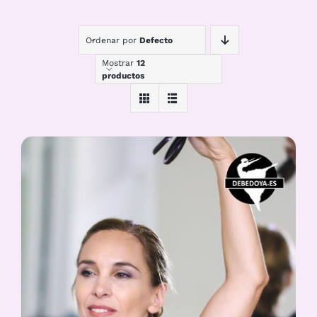
Ordenar por
Defecto
Mostrar
12
productos