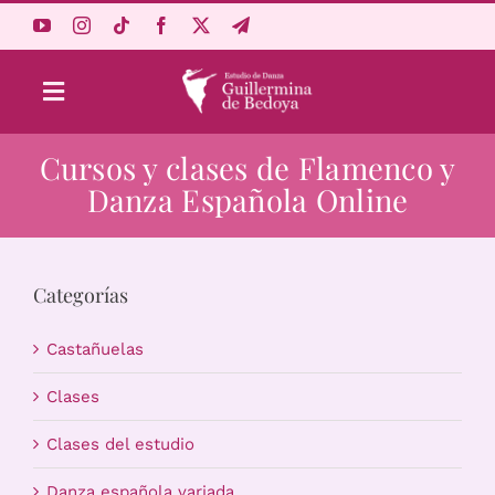
Saltar
al
contenido
Toggle
Navigation
Cursos y clases de Flamenco y
Aprende Online
Danza Española Online
Estudio
Categorías
Origen
Castañuelas
Acceso Alumnos
Clases
Clases del estudio
Carrito
Danza española variada