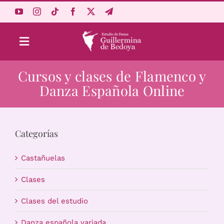
Saltar
al
contenido
Toggle
Navigation
Cursos y clases de Flamenco y
Aprende Online
Danza Española Online
Estudio
Categorías
Origen
Castañuelas
Acceso Alumnos
Clases
Clases del estudio
Carrito
Danza española variada