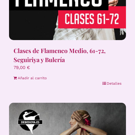
Clases de Flamenco Medio, 61-72,
Seguiriya y Bulería
79,00
€
Añadir al carrito
Detalles