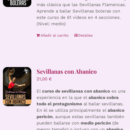
más clásica que las Sevillanas Flamencas.
Aprende a bailar Sevillanas boleras con
este curso de 61 vídeos en 4 secciones.
(Nivel: medio)
Añadir al carrito
Detalles
Sevillanas con Abanico
21,00
€
El
curso de sevillanas con abanico
es una
experiencia en la que el
abanico cobra
todo el protagonismo
al bailar sevillanas.
En él se utiliza principalmente el
abanico
pericón
, aunque estas sevillanas también
pueden bailarse con
medio pericón
(de
menor tamaño) o incluso con un
abanico