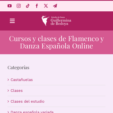
Saltar
al
contenido
Toggle
Navigation
Cursos y clases de Flamenco y
Aprende Online
Danza Española Online
Estudio
Categorías
Origen
Castañuelas
Acceso Alumnos
Clases
Clases del estudio
Carrito
Danza española variada