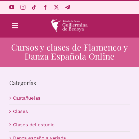
Saltar
al
contenido
Toggle
Navigation
Cursos y clases de Flamenco y
Aprende Online
Danza Española Online
Estudio
Categorías
Origen
Castañuelas
Acceso Alumnos
Clases
Clases del estudio
Carrito
Danza española variada