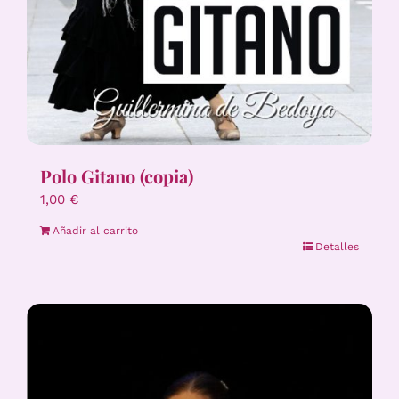
Polo Gitano (copia)
1,00
€
Añadir al carrito
Detalles