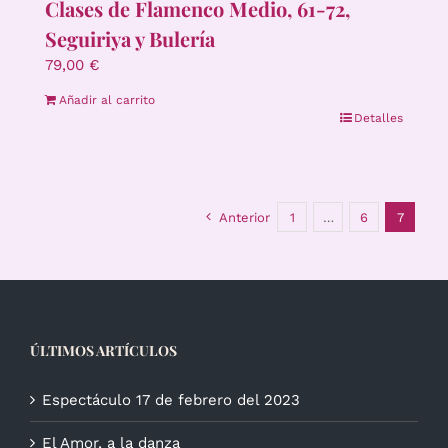
Clases de Flamenco Medio, 61-72,
Seguiriya y Bulería
79,00
€
Añadir al carrito
Detalles
Anterior
1
…
6
7
ÚLTIMOS ARTÍCULOS
Espectáculo 17 de febrero del 2023
El Amor, a la danza