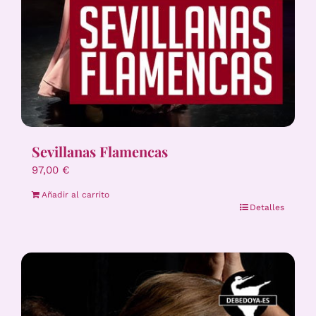
Sevillanas Flamencas
97,00
€
Añadir al carrito
Detalles