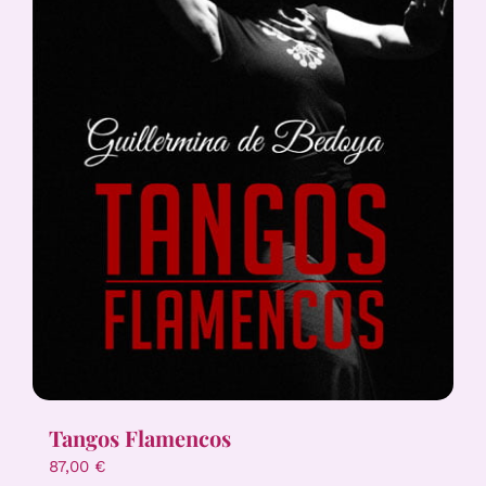
Tangos Flamencos
87,00
€