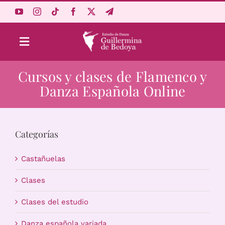
Saltar
al
contenido
Toggle
Navigation
Cursos y clases de Flamenco y
Aprende Online
Danza Española Online
Estudio
Categorías
Origen
Castañuelas
Acceso Alumnos
Clases
Clases del estudio
Carrito
Danza española variada