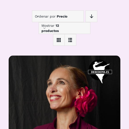
Ordenar por
Precio
Mostrar
12
productos