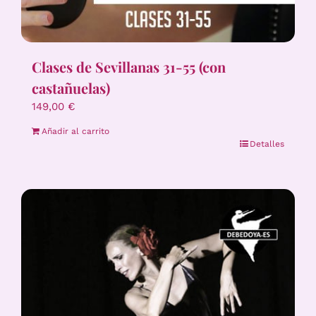
Clases de Sevillanas 31-55 (con
castañuelas)
149,00
€
Añadir al carrito
Detalles