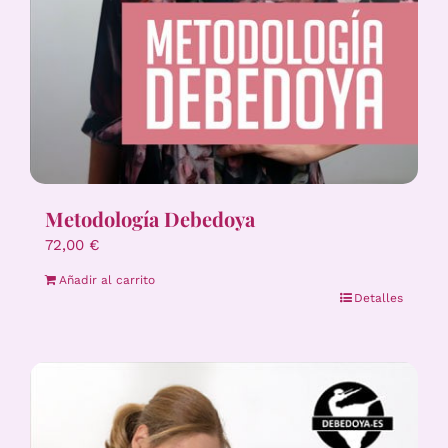
Metodología Debedoya
72,00
€
Añadir al carrito
Detalles