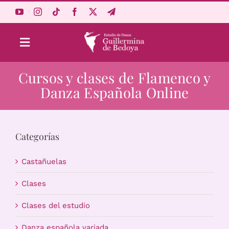
Saltar
al
contenido
Toggle
Navigation
Cursos y clases de Flamenco y
Aprende Online
Danza Española Online
Estudio
Categorías
Origen
Castañuelas
Acceso Alumnos
Clases
Clases del estudio
Carrito
Danza española variada