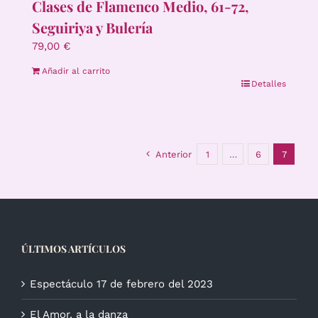
Clases de Flamenco Medio, 61-72,
Seguiriya y Bulería
79,00
€
Añadir al carrito
Detalles
Anterior
1
…
6
7
ÚLTIMOS ARTÍCULOS
Espectáculo 17 de febrero del 2023
El Amor, a la danza