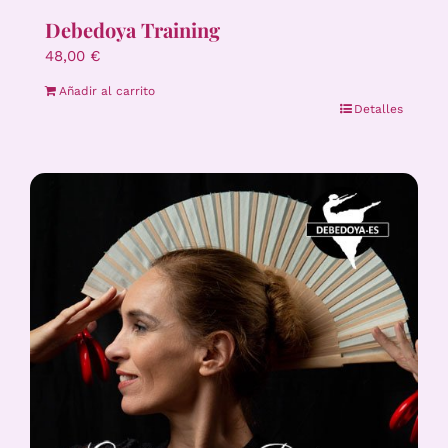
Debedoya Training
48,00
€
Añadir al carrito
Detalles