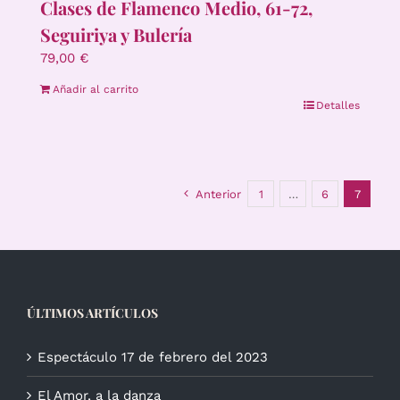
Clases de Flamenco Medio, 61-72,
Seguiriya y Bulería
79,00
€
Añadir al carrito
Detalles
Anterior
1
…
6
7
ÚLTIMOS ARTÍCULOS
Espectáculo 17 de febrero del 2023
El Amor, a la danza