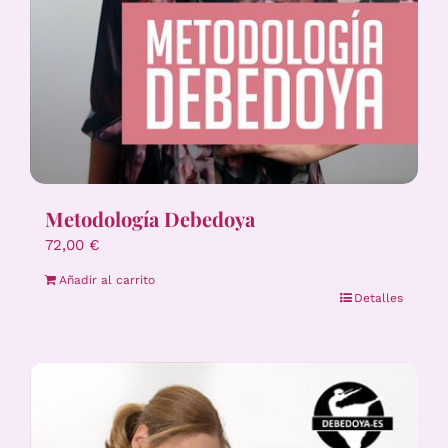
Metodología Debedoya
72,00
€
Añadir al carrito
Detalles