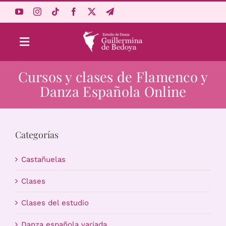
Saltar
al
contenido
Toggle
Navigation
Cursos y clases de Flamenco y
Aprende Online
Danza Española Online
Estudio
Categorías
Origen
Castañuelas
Acceso Alumnos
Clases
Clases del estudio
Carrito
Danza española variada