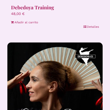
Debedoya Training
48,00
€
Añadir al carrito
Detalles