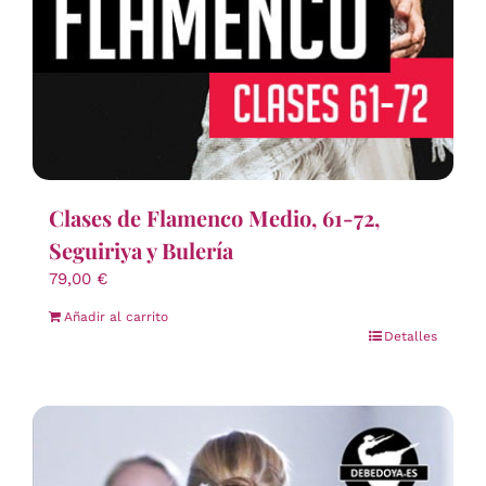
Clases de Flamenco Medio, 61-72,
Seguiriya y Bulería
79,00
€
Añadir al carrito
Detalles