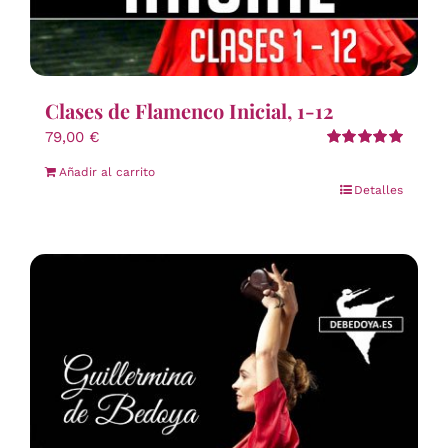
Clases de Flamenco Inicial, 1-12
79,00
€
Valorado
Añadir al carrito
con
5.00
de 5
Detalles