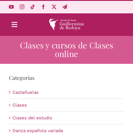
Saltar
al
contenido
Toggle
Navigation
Clases y cursos de Clases
Aprende Online
online
Estudio
Categorías
Origen
Castañuelas
Acceso Alumnos
Clases
Clases del estudio
Carrito
Danza española variada