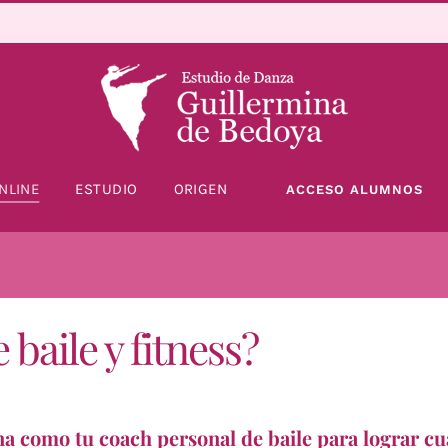
NLINE
ESTUDIO
ORIGEN
ACCESO ALUMNOS
baile y fitness?
a como tu coach personal de baile para lograr cua