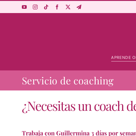
Saltar
al
contenido
APRENDE O
Servicio de coaching
¿Necesitas un coach de 
Trabaja con Guillermina 3 días por seman