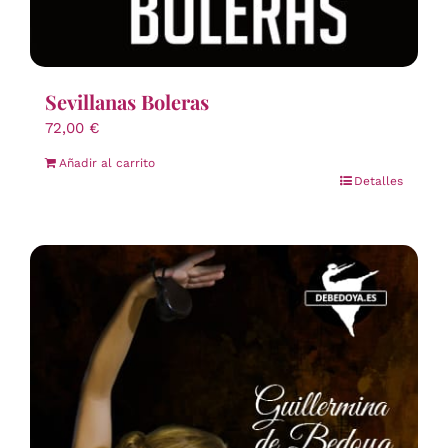
Sevillanas Boleras
72,00
€
Añadir al carrito
Detalles