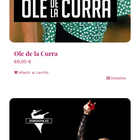
Ole de la Curra
69,00
€
Añadir al carrito
Detalles