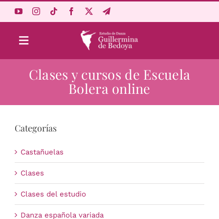
Saltar
al
contenido
Toggle
Navigation
Clases y cursos de Escuela
Aprende Online
Bolera online
Estudio
Categorías
Origen
Castañuelas
Acceso Alumnos
Clases
Clases del estudio
Carrito
Danza española variada