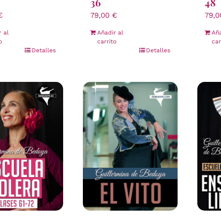
48
36
79,
€
79,00
€
Aña
r al
Añadir al
car
o
carrito
Detalles
Detalles