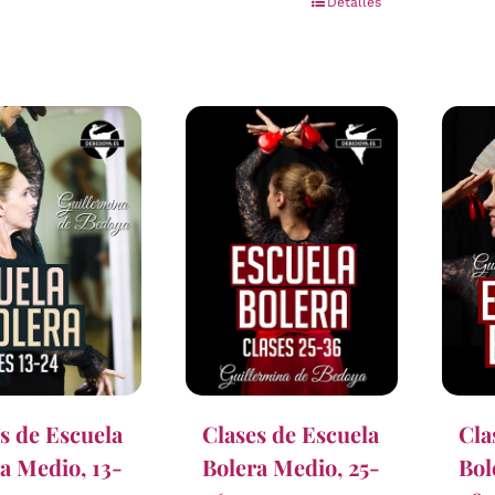
Detalles
Cla
s de Escuela
Clases de Escuela
Bol
a Medio, 13-
Bolera Medio, 25-