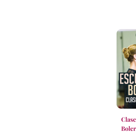
Clase
Boler