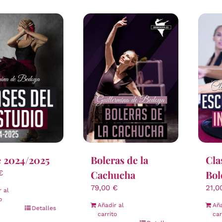
Boleras de la
e 2024/2025
Cla
Cachucha
Bol
€
79,00
€
21,
r al
o
Añadir al
Aña
Detalles
carrito
car