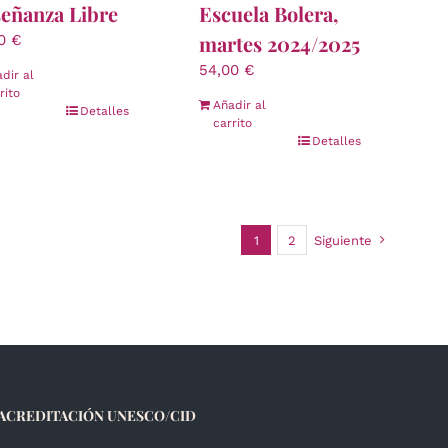
eñanza Libre
Escuela Bolera,
martes 2024/2025
00
€
54,00
€
dir al
rito
Añadir al
Detalles
carrito
Detalles
1
2
Siguiente
ACREDITACIÓN UNESCO/CID