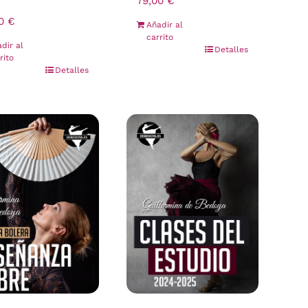
79,00
€
00
€
Añadir al
carrito
dir al
Detalles
rito
Detalles