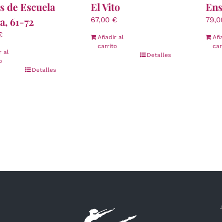
s de Escuela
El Vito
Ens
a, 61-72
67,00
€
79,
€
Añadir al
Aña
carrito
car
r al
Detalles
o
Detalles