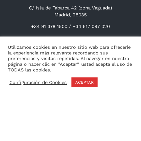
C/ Isla de Tabarca 42 (zona Vaguada)
Madrid, 28035
+34 91 378 1500 / +34 617 097 020
Contacta con nosotros
Utilizamos cookies en nuestro sitio web para ofrecerle
la experiencia más relevante recordando sus
preferencias y visitas repetidas. Al navegar en nuestra
ACREDITACIÓN UNESCO/CID
página o hacer clic en "Aceptar", usted acepta el uso de
TODAS las cookies.
Configuración de Cookies
ACEPTAR