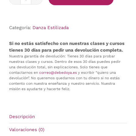
Danza
de
la
Molinera
Categoría:
Danza Estilizada
cantidad
Si no estás satisfecho con nuestras clases y cursos
tienes 30 días para pedir una devolución completa.
Nuestra garantía de devolución: Tienes 30 días para probar
nuestras clases y cursos. Dentro de esos 30 días puedes pedir
una devolución total, sin explicaciones. Solo tienes que
contactarnos en
correo@debedoya.es
y escribir “quiero una
devolución”. No queremos quedarnos con tu dinero si no estás
contento con nuestra enseñanza y nuestro servicio. Nuestra
misión es ayudarte y hacerte feliz.
Descripción
Valoraciones (0)