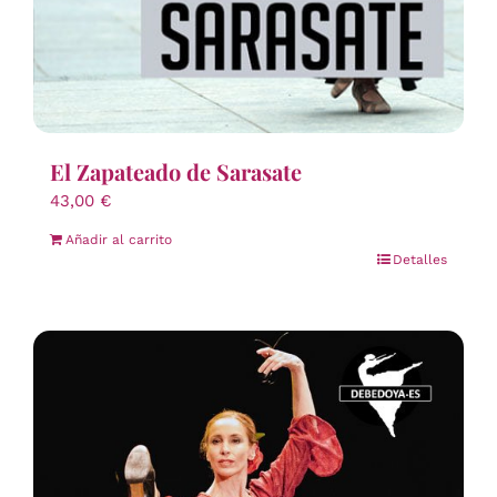
El Zapateado de Sarasate
43,00
€
Añadir al carrito
Detalles