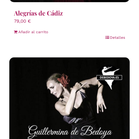
Alegrías de Cádiz
79,00
€
Añadir al carrito
Detalles