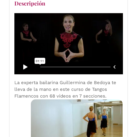
Descripción
La experta bailarina Guillermina de Bedoya te
lleva de la mano en este curso de Tangos
Flamencos con 68 vídeos en 7 secciones.