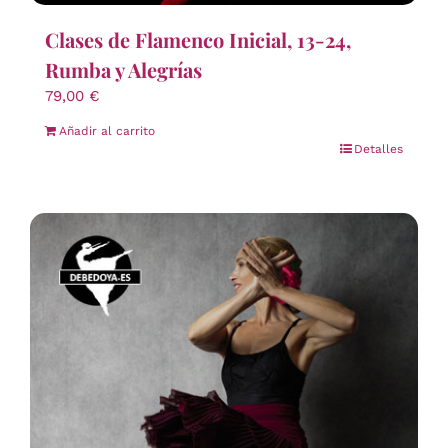
Clases de Flamenco Inicial, 13-24,
Rumba y Alegrías
79,00
€
Añadir al carrito
Detalles