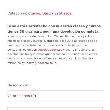
Danza
Estilizada
Categorías:
Clases
,
Danza Estilizada
81-
87
cantidad
Si no estás satisfecho con nuestras clases y cursos
tienes 30 días para pedir una devolución completa.
Nuestra garantía de devolución: Tienes 30 días para probar
nuestras clases y cursos. Dentro de esos 30 días puedes pedir
una devolución total, sin explicaciones. Solo tienes que
contactarnos en
correo@debedoya.es
y escribir “quiero una
devolución”. No queremos quedarnos con tu dinero si no estás
contento con nuestra enseñanza y nuestro servicio. Nuestra
misión es ayudarte y hacerte feliz.
Descripción
Valoraciones (0)