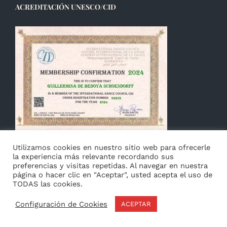
ACREDITACIÓN UNESCO/CID
Utilizamos cookies en nuestro sitio web para ofrecerle
la experiencia más relevante recordando sus
preferencias y visitas repetidas. Al navegar en nuestra
página o hacer clic en "Aceptar", usted acepta el uso de
TODAS las cookies.
© Copyright 2014 -
2026 Guillermina de Bedoya |
Aviso
|
Configuración de Cookies
ACEPTAR
Privacidad
&
Cookies
|
Français