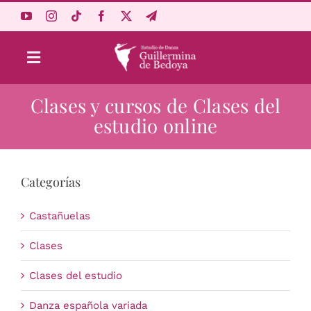
Saltar
al
contenido
Toggle
Navigation
Clases y cursos de Clases del
Aprende Online
estudio online
Estudio
Categorías
Origen
Castañuelas
Acceso Alumnos
Clases
Clases del estudio
Carrito
Danza española variada