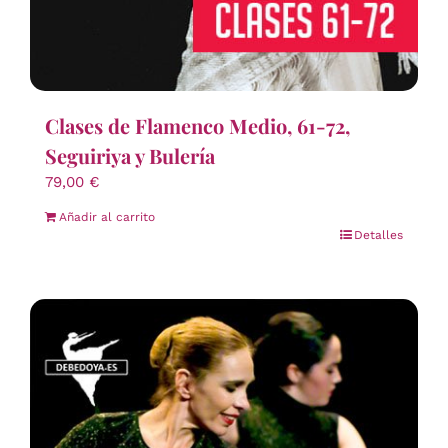
Clases de Flamenco Medio, 61-72,
Seguiriya y Bulería
79,00
€
Añadir al carrito
Detalles