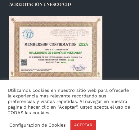
ACREDITACIÓN UNESCO/CID
Utilizamos cookies en nuestro sitio web para ofrecerle
la experiencia más relevante recordando sus
preferencias y visitas repetidas. Al navegar en nuestra
página o hacer clic en "Aceptar", usted acepta el uso de
TODAS las cookies.
© Copyright 2014 -
2026 Guillermina de Bedoya |
Aviso
|
Configuración de Cookies
ACEPTAR
Privacidad
&
Cookies
|
Français