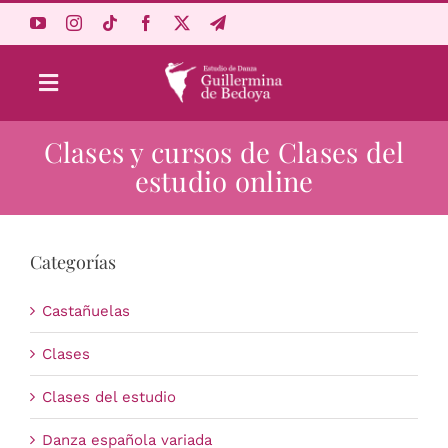
Saltar
al
contenido
Toggle
Navigation
Clases y cursos de Clases del
Aprende Online
estudio online
Estudio
Categorías
Origen
Castañuelas
Acceso Alumnos
Clases
Clases del estudio
Carrito
Danza española variada