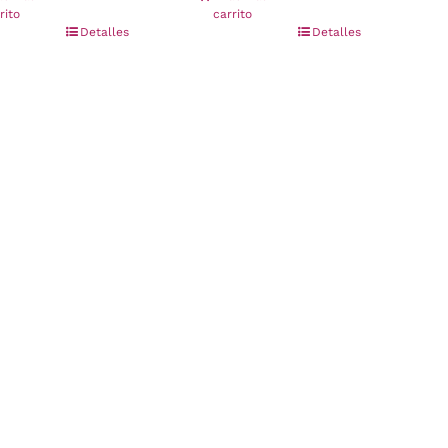
rito
carrito
Detalles
Detalles