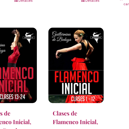
Detalles
Detalles
car
s de
Clases de
nco Inicial,
Flamenco Inicial,