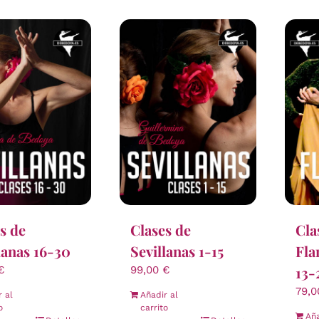
s de
Clases de
Cla
lanas 16-30
Sevillanas 1-15
Fla
13-
€
99,00
€
79,
r al
Añadir al
o
carrito
Aña