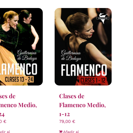
ses de
Clases de
menco Medio,
Flamenco Medio,
24
1-12
00
€
79,00
€
dir al
Añadir al