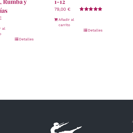
4, Rumba y
1-12
ías
79,00
€
Valorado
€
Añadir al
con
5.00
de 5
carrito
r al
Detalles
o
Detalles