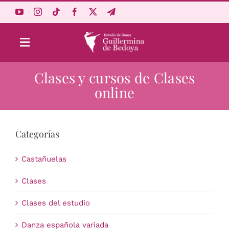
Saltar
al
contenido
Toggle
Navigation
Clases y cursos de Clases
Aprende Online
online
Estudio
Categorías
Origen
Castañuelas
Acceso Alumnos
Clases
Clases del estudio
Carrito
Danza española variada