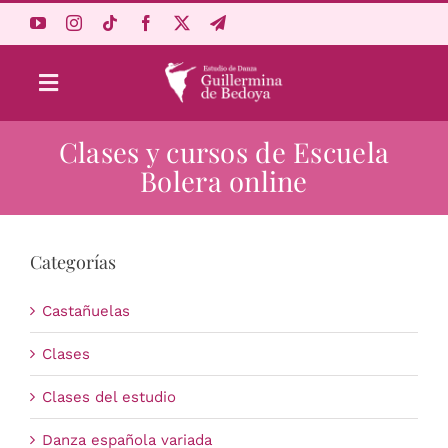
Saltar
al
contenido
Toggle
Navigation
Clases y cursos de Escuela
Aprende Online
Bolera online
Estudio
Categorías
Origen
Castañuelas
Acceso Alumnos
Clases
Clases del estudio
Carrito
Danza española variada