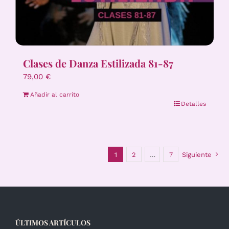
Clases de Danza Estilizada 81-87
79,00
€
Añadir al carrito
Detalles
1
2
…
7
Siguiente
ÚLTIMOS ARTÍCULOS