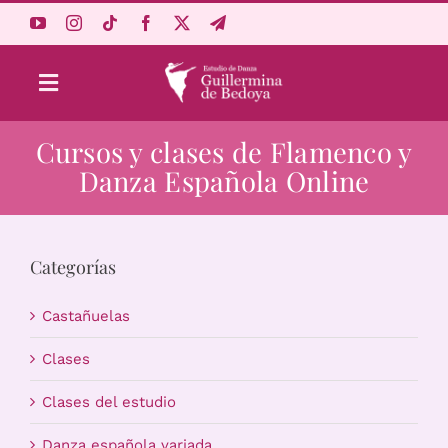
Saltar
al
contenido
Toggle
Navigation
Cursos y clases de Flamenco y
Aprende Online
Danza Española Online
Estudio
Categorías
Origen
Castañuelas
Acceso Alumnos
Clases
Clases del estudio
Carrito
Danza española variada