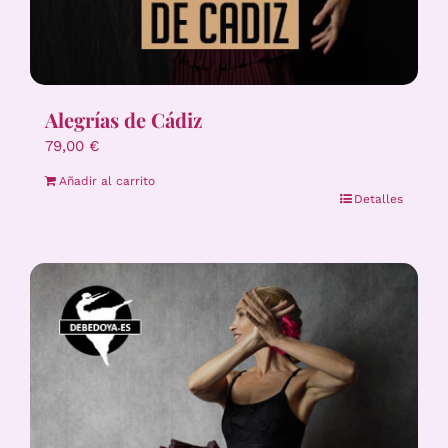
Alegrías de Cádiz
79,00
€
Añadir al carrito
Detalles