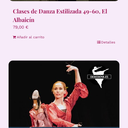
Clases de Danza Estilizada 49-60, El
Albaicín
79,00
€
Añadir al carrito
Detalles