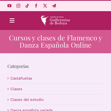
Saltar
al
contenido
Toggle
Navigation
Cursos y clases de Flamenco y
Aprende Online
Danza Española Online
Estudio
Categorías
Origen
Castañuelas
Acceso Alumnos
Clases
Clases del estudio
Carrito
Danza española variada