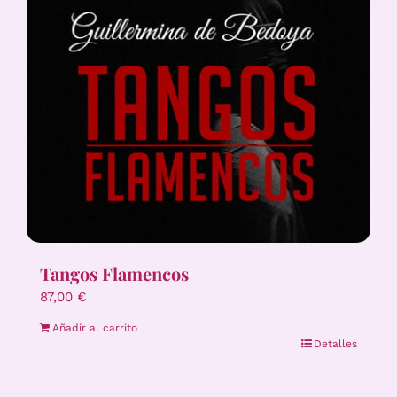
Tangos Flamencos
87,00
€
Añadir al carrito
Detalles