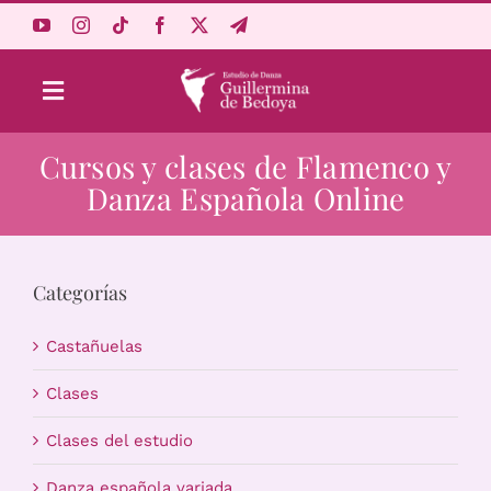
Saltar
al
contenido
Toggle
Navigation
Cursos y clases de Flamenco y
Aprende Online
Danza Española Online
Estudio
Categorías
Origen
Castañuelas
Acceso Alumnos
Clases
Clases del estudio
Carrito
Danza española variada