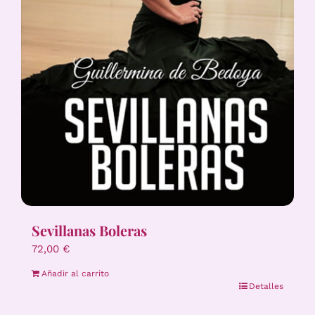
Sevillanas Boleras
72,00
€
Añadir al carrito
Detalles