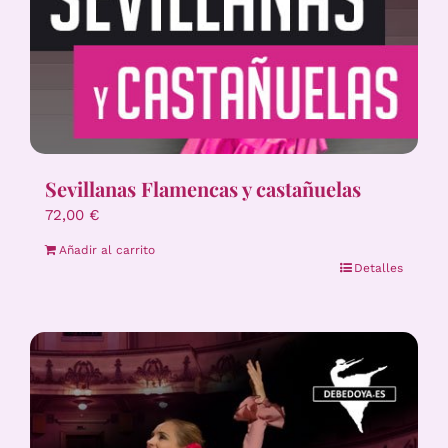
Sevillanas Flamencas y castañuelas
72,00
€
Añadir al carrito
Detalles