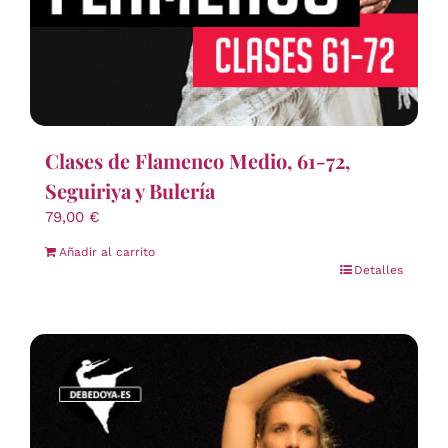
Clases de Flamenco Medio, 61-72,
Seguiriya y Bulería
79,00
€
Añadir al carrito
Detalles