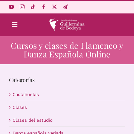
Saltar
al
contenido
Toggle
Navigation
Cursos y clases de Flamenco y
Aprende Online
Danza Española Online
Estudio
Categorías
Origen
Castañuelas
Acceso Alumnos
Clases
Clases del estudio
Carrito
Danza española variada