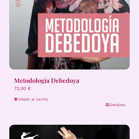
Metodología Debedoya
72,00
€
Añadir al carrito
Detalles