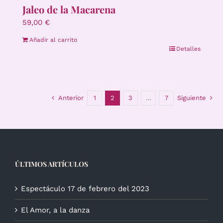
Jaleo de la Macarena
59,00
€
Añadir al carrito
Detalles
Anterior
1
2
3
…
7
Siguiente
ÚLTIMOS ARTÍCULOS
Espectáculo 17 de febrero del 2023
El Amor, a la danza