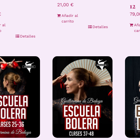
12
21,00
€
€
79,
Añadir al
carrito
r al
Aña
Detalles
o
car
Detalles