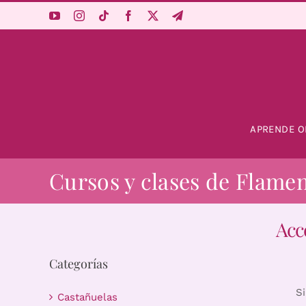
Saltar
al
contenido
APRENDE O
Cursos y clases de Flame
Acc
Categorías
S
Castañuelas