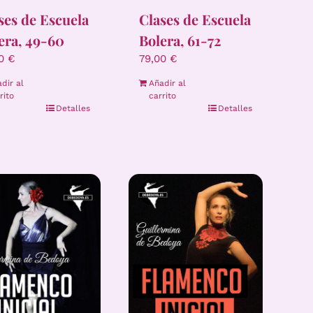
ses de Escuela
Clases de Escuela
era, 49-60
Bolera, 61-72
00
€
79,00
€
dir al
Añadir al
rito
carrito
Detalles
Detalles