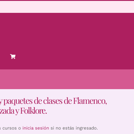
y paquetes de clases de Flamenco,
zada y Folklore.
s cursos o
inicia sesión
si no estás ingresado.