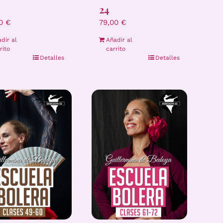
24
00
€
79,00
€
dir al
Añadir al
rito
carrito
Detalles
Detalles