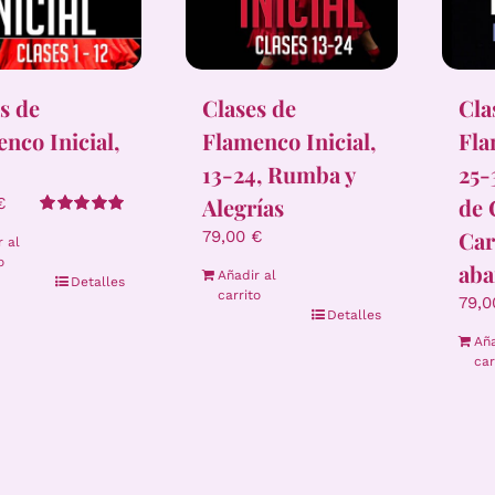
s de
Clases de
Cla
nco Inicial,
Flamenco Inicial,
Fla
13-24, Rumba y
25-
Alegrías
de 
€
Valorado
Car
79,00
€
r al
con
5.00
de 5
o
aba
Añadir al
Detalles
carrito
79,
Detalles
Aña
car