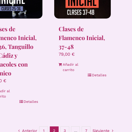
ses de
Clases de
menco Inicial,
Flamenco Inicial,
36, Tanguillo
37-48
Cádiz y
79,00
€
acoles con
Añadir al
carrito
nico
Detalles
00
€
dir al
rito
Detalles
Anterior
1
2
3
…
7
Siguiente