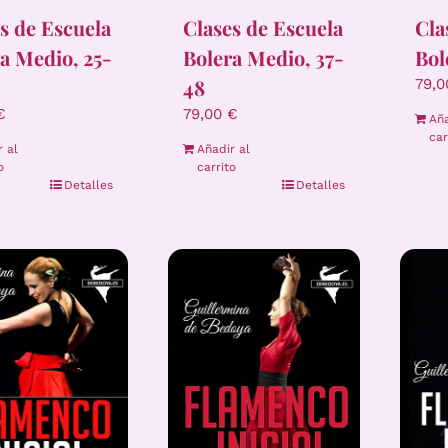
Clases de Escuela
Cla
s de Escuela
Bolera Medio, 37-
Bol
a Medio, 25-
48
79,
79,00
€
€
Aña
car
Añadir al
r al
carrito
o
Detalles
Detalles