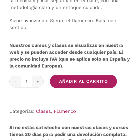
la técnica y ganar seguridad en el baile, con una
metodología clara y un enfoque cuidado.
Sigue avanzando. Siente el flamenco. Baila con
sentido.
Nuestros cursos y clases se visualizas en nuestra
web y se pueden acceder desde cualquier país. El
precio no incluye IVA (que se aplica solo en España y
la comunidad Europea).
AÑADIR AL CARRITO
Clases
de
Flamenco
Inicial,
Categorías:
Clases
,
Flamenco
37-
48
cantidad
Si no estás satisfecho con nuestras clases y cursos
tienes 30 días para pedir una devolución completa.