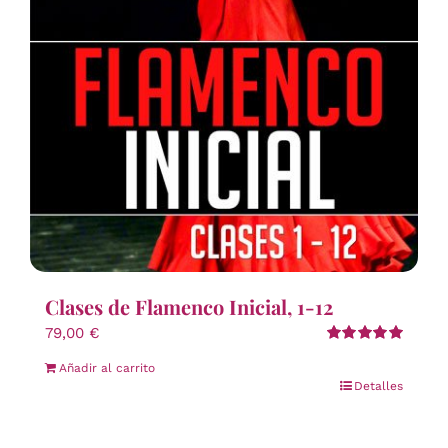
Clases de Flamenco Inicial, 1-12
79,00
€
Valorado
Añadir al carrito
con
5.00
de 5
Detalles