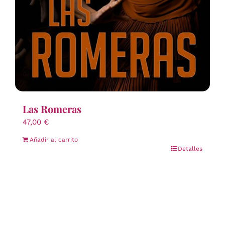
Las Romeras
47,00
€
Añadir al carrito
Detalles