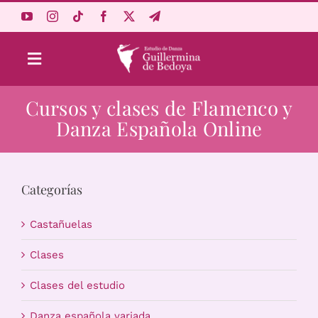
Saltar
al
contenido
Toggle
Navigation
Cursos y clases de Flamenco y
Aprende Online
Danza Española Online
Estudio
Categorías
Origen
Castañuelas
Acceso Alumnos
Clases
Clases del estudio
Carrito
Danza española variada