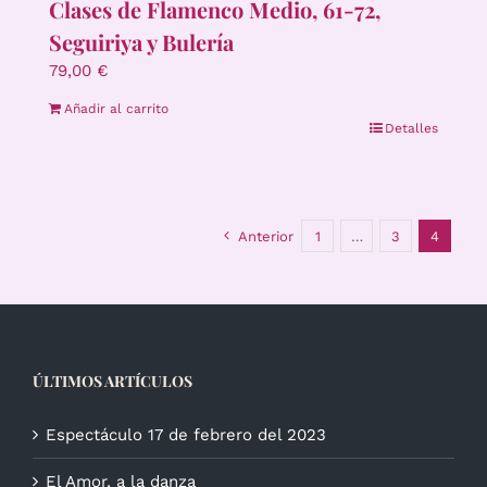
Clases de Flamenco Medio, 61-72,
Seguiriya y Bulería
79,00
€
Añadir al carrito
Detalles
Anterior
1
…
3
4
ÚLTIMOS ARTÍCULOS
Espectáculo 17 de febrero del 2023
El Amor, a la danza