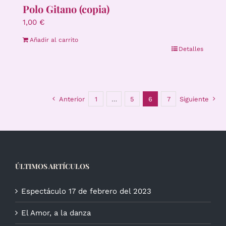
Polo Gitano (copia)
1,00
€
Añadir al carrito
Detalles
Anterior
1
…
5
6
7
Siguiente
ÚLTIMOS ARTÍCULOS
Espectáculo 17 de febrero del 2023
El Amor, a la danza