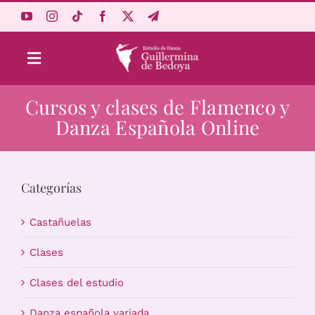
Saltar
al
contenido
Toggle
Navigation
Cursos y clases de Flamenco y
Aprende Online
Danza Española Online
Estudio
Categorías
Origen
Castañuelas
Acceso Alumnos
Clases
Clases del estudio
Carrito
Danza española variada