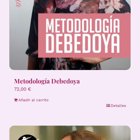
Metodología Debedoya
72,00
€
Añadir al carrito
Detalles