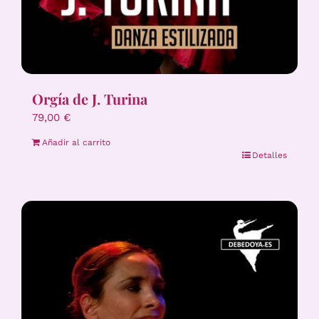
Orgía de J. Turina
79,00
€
Añadir al carrito
Detalles