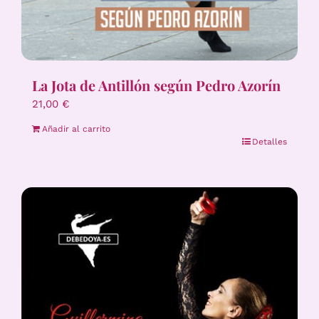
La Jota de Antillón según Pedro Azorín
21,00
€
Añadir al carrito
Detalles